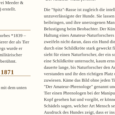
rei Meeder &
erstellt.
Die "Spitz"-Rasse ist zugleich die intel
unzuverlässigste der Hunde. Sie lassen 
beibringen, und ihre unerzogenen Mani
Belustigung beim Beobachter. Der Künst
Haltung eines Amateur-Naturforschers d
Forbes *1839 –
zweifeln nicht daran, dass ein Hund di
rer der als Tier
durch eine Schildkröte stark geweckt 
egs wurde er
sieht für einen Naturforscher, der ein 
militärischer
eine Schildkröte untersucht, kaum erns
 berühmt
.
dauerte lange, bis Naturforscher den A
 1871
verstanden und ihr den richtigen Platz
zuwiesen. Käme das Bild ohne jeden Tit
"Der Amateur-Phrenologe" genannt un
mit dem unten
Tier einen Phrenologen bei der Manip
Kopf gesehen hat und vorgibt, er könn
Schädels sagen, welcher Art Mensch se
Ausdruck des Hundes zeigt, dass er in