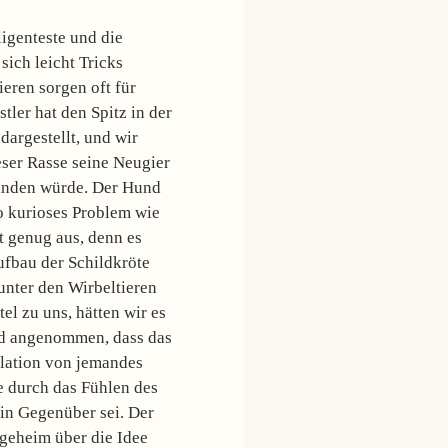
ligenteste und die
sich leicht Tricks
eren sorgen oft für
ler hat den Spitz in der
argestellt, und wir
eser Rasse seine Neugier
finden würde. Der Hund
so kurioses Problem wie
t genug aus, denn es
ufbau der Schildkröte
 unter den Wirbeltieren
el zu uns, hätten wir es
d angenommen, dass das
ulation von jemandes
e durch das Fühlen des
in Gegenüber sei. Der
sgeheim über die Idee