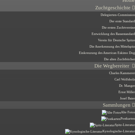
Home
Zuchtgeschichte
Delegierten-Commission
Der erste Standard
Die ersten Zuchtvereine
Entwicklung des Rassestandard
Verein für Deutsche Spitze
Die Anerkennung des Mittelspitz
Einkreuzung des American Eskimo Dog
Die alten Zuchtbücher
Die Wegbereiter
Charles Kammerer
Carl Wolfsholz
Dr. Manger
Ernst Miller
Josef Baier
Sammlungen
Alte Fotos
Postkarten
Spitz-Literatur
Kynologische-Literatur