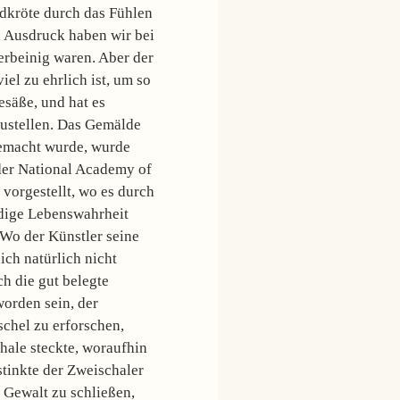
ldkröte durch das Fühlen
n Ausdruck haben wir bei
erbeinig waren. Aber der
iel zu ehrlich ist, um so
esäße, und hat es
zustellen. Das Gemälde
gemacht wurde, wurde
 der National Academy of
 vorgestellt, wo es durch
ndige Lebenswahrheit
 Wo der Künstler seine
sich natürlich nicht
ch die gut belegte
worden sein, der
chel zu erforschen,
chale steckte, woraufhin
nstinkte der Zweischaler
r Gewalt zu schließen,